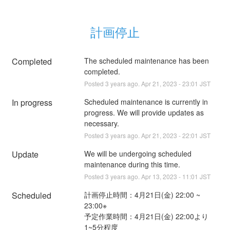
計画停止
Completed
The scheduled maintenance has been 
completed.
Posted
3
years ago.
Apr
21
,
2023
-
23:01
JST
In progress
Scheduled maintenance is currently in 
progress. We will provide updates as 
necessary.
Posted
3
years ago.
Apr
21
,
2023
-
22:01
JST
Update
We will be undergoing scheduled 
maintenance during this time.
Posted
3
years ago.
Apr
13
,
2023
-
11:01
JST
Scheduled
計画停止時間：4月21日(金) 22:00 ~ 
23:00※
予定作業時間：4月21日(金) 22:00より
1~5分程度